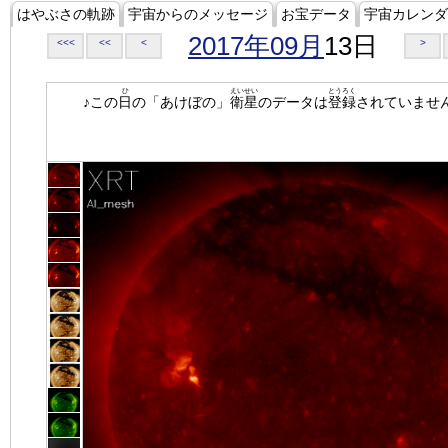
はやぶさの軌跡
宇宙からのメッセージ
お宝データ
宇宙カレンダ
2017年09月
13日
<<<
<<
<
>
ひ
えいせい
とうろく
♪この
日
の「あけぼの」
衛星
のデータは
登録
されていませ