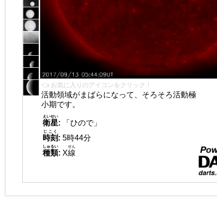
👈 お気に入りのアイコンをクリック！
活動領域がまばらになって、そろそろ活動極
小期です。
えいせい
衛星
:
「ひので」
じこく
時刻
:
5時44分
しゅるい
せん
種類
:
X
線