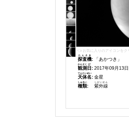
👈 お気に入りのアイコンをク
たんさき
探査機
:
「あかつき」
かんそく
び
観測
日
:
2017年09月13日 0
てんたいめい
天体名
:
金星
しゅるい
しがいせん
種類
:
紫外線