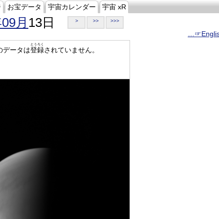
ジ
お宝データ
宇宙カレンダー
宇宙 xR
年09月
13日
>
>>
>>>
…☞Engli
とうろく
のデータは
登録
されていません。