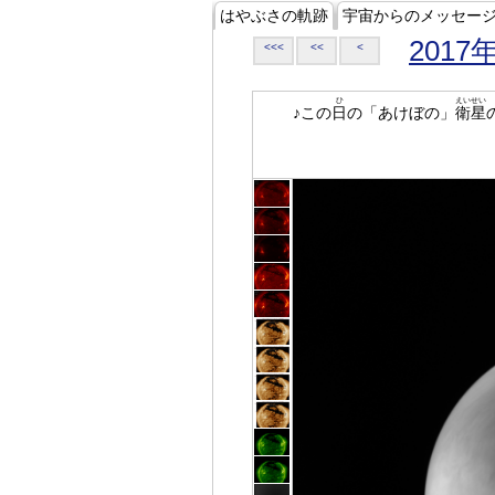
はやぶさの軌跡
宇宙からのメッセー
2017
<<<
<<
<
ひ
えいせい
♪この
日
の「あけぼの」
衛星