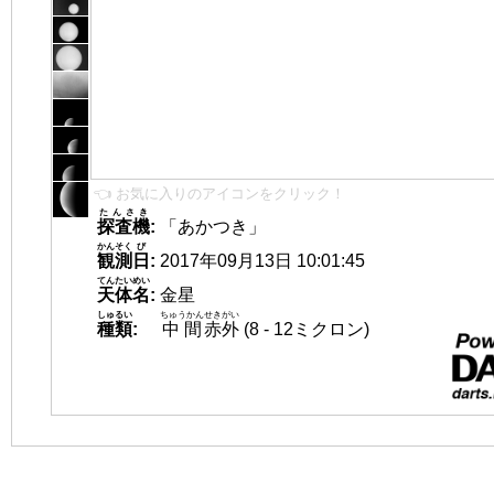
👈 お気に入りのアイコンをクリック！
たんさき
探査機
:
「あかつき」
かんそく
び
観測
日
:
2017年09月13日 10:01:45
てんたいめい
天体名
:
金星
しゅるい
ちゅうかん
せきがい
種類
:
中間
赤外
(8 - 12ミクロン)