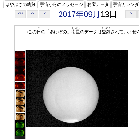
はやぶさの軌跡
宇宙からのメッセージ
お宝データ
宇宙カレンダ
2017年09月
13日
<<<
<<
<
>
ひ
えいせい
とうろく
♪この
日
の「あけぼの」
衛星
のデータは
登録
されていませ