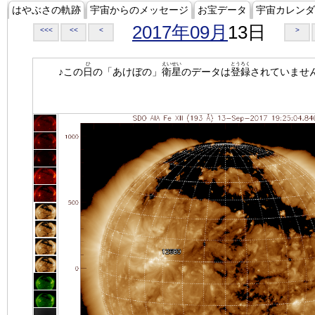
はやぶさの軌跡
宇宙からのメッセージ
お宝データ
宇宙カレンダ
2017年09月
13日
<<<
<<
<
>
ひ
えいせい
とうろく
♪この
日
の「あけぼの」
衛星
のデータは
登録
されていませ