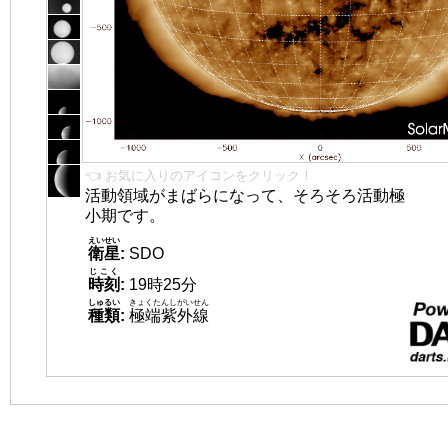
👈 お気に入りのアイコンをクリック！
活動領域がまばらになって、そろそろ活動極
小期です。
えいせい
衛星
:
SDO
じこく
時刻
:
19時25分
しゅるい
きょくたんしがいせん
種類
:
極端紫外線