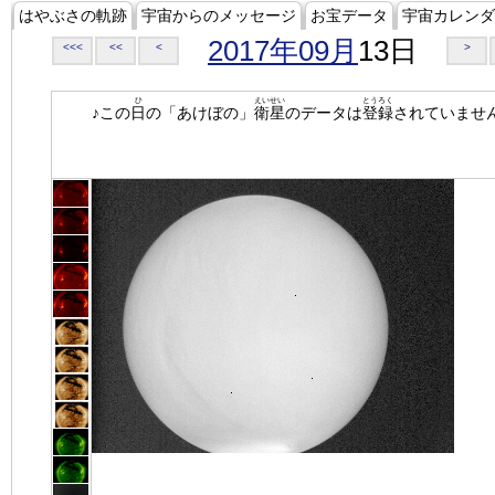
はやぶさの軌跡
宇宙からのメッセージ
お宝データ
宇宙カレンダ
2017年09月
13日
<<<
<<
<
>
ひ
えいせい
とうろく
♪この
日
の「あけぼの」
衛星
のデータは
登録
されていませ