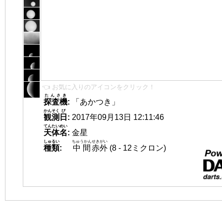
👈 お気に入りのアイコンをクリック！
たんさき
探査機
:
「あかつき」
かんそく
び
観測
日
:
2017年09月13日 12:11:46
てんたいめい
天体名
:
金星
しゅるい
ちゅうかん
せきがい
種類
:
中間
赤外
(8 - 12ミクロン)