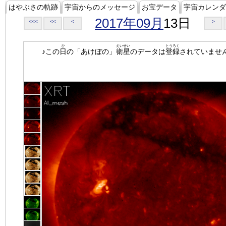
はやぶさの軌跡
宇宙からのメッセージ
お宝データ
宇宙カレンダ
2017年09月
13日
<<<
<<
<
>
ひ
えいせい
とうろく
♪この
日
の「あけぼの」
衛星
のデータは
登録
されていませ