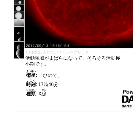
👈 お気に入りのアイコンをクリック！
活動領域がまばらになって、そろそろ活動極
小期です。
えいせい
衛星
:
「ひので」
じこく
時刻
:
17時46分
しゅるい
せん
種類
:
X
線