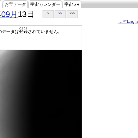
ジ
お宝データ
宇宙カレンダー
宇宙 xR
年09月
13日
>
>>
>>>
…☞Engli
とうろく
のデータは
登録
されていません。