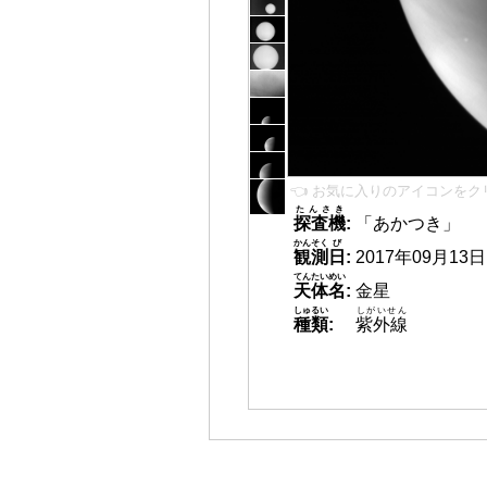
👈 お気に入りのアイコンをク
たんさき
探査機
:
「あかつき」
かんそく
び
観測
日
:
2017年09月13日 1
てんたいめい
天体名
:
金星
しゅるい
しがいせん
種類
:
紫外線