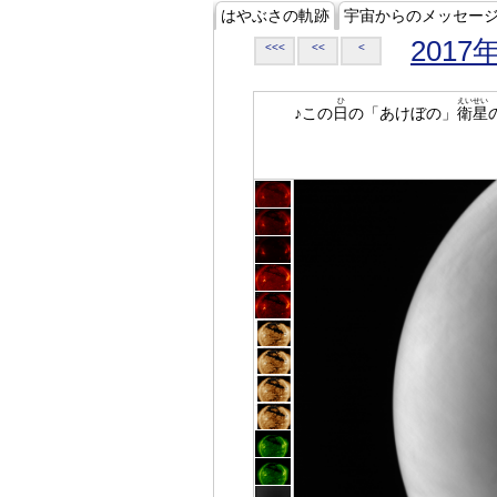
はやぶさの軌跡
宇宙からのメッセー
2017
<<<
<<
<
ひ
えいせい
♪この
日
の「あけぼの」
衛星