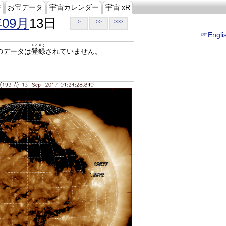
ジ
お宝データ
宇宙カレンダー
宇宙 xR
年09月
13日
>
>>
>>>
…☞Engli
とうろく
のデータは
登録
されていません。