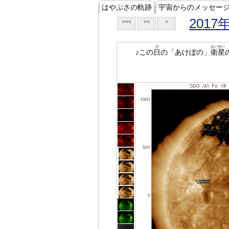
はやぶさの軌跡
宇宙からのメッセー
2017
<<<
<<
<
ひ
えいせい
♪この
日
の「あけぼの」
衛星