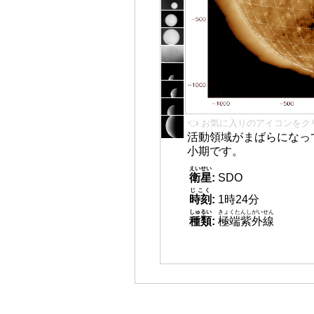
👈 お気に入りのアイコンをク
活動領域がまばらになっ
小期です。
えいせい
衛星
:
SDO
じこく
時刻
:
1時24分
しゅるい
きょくたんしがいせん
種類
:
極端紫外線