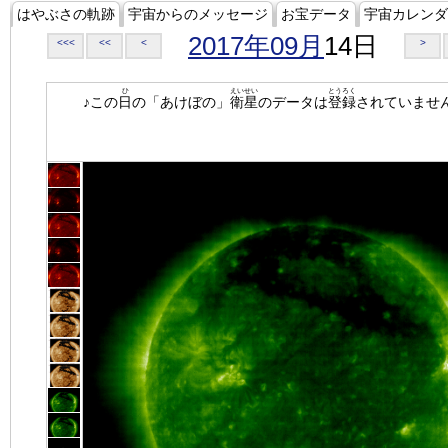
はやぶさの軌跡
宇宙からのメッセージ
お宝データ
宇宙カレンダ
2017年09月
14日
<<<
<<
<
>
ひ
えいせい
とうろく
♪この
日
の「あけぼの」
衛星
のデータは
登録
されていませ