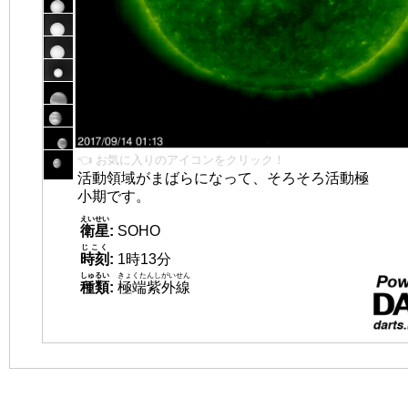
👈 お気に入りのアイコンをクリック！
活動領域がまばらになって、そろそろ活動極
小期です。
えいせい
衛星
:
SOHO
じこく
時刻
:
1時13分
しゅるい
きょくたんしがいせん
種類
:
極端紫外線