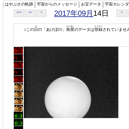
はやぶさの軌跡
宇宙からのメッセージ
お宝データ
宇宙カレンダ
2017年09月
14日
<<<
<<
<
>
ひ
えいせい
とうろく
♪この
日
の「あけぼの」
衛星
のデータは
登録
されていませ