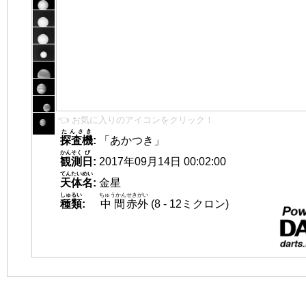
👈 お気に入りのアイコンをクリック！
たんさき
探査機
:
「あかつき」
かんそく
び
観測
日
:
2017年09月14日 00:02:00
てんたいめい
天体名
:
金星
しゅるい
ちゅうかん
せきがい
種類
:
中間
赤外
(8 - 12ミクロン)