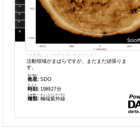
👈 お気に入りのアイコンをクリック！
活動領域がまばらですが、まだまだ頑張りま
す。
えいせい
衛星
:
SDO
じこく
時刻
:
19時27分
しゅるい
きょくたんしがいせん
種類
:
極端紫外線