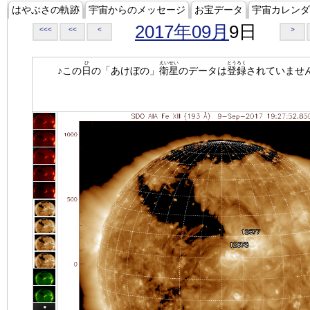
はやぶさの軌跡
宇宙からのメッセージ
お宝データ
宇宙カレンダ
2017年09月
9日
<<<
<<
<
>
ひ
えいせい
とうろく
♪この
日
の「あけぼの」
衛星
のデータは
登録
されていませ