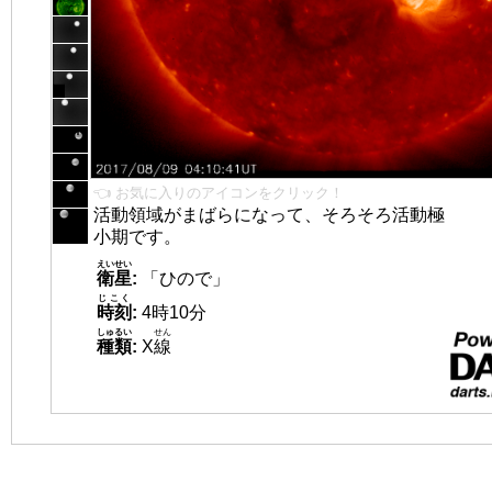
👈 お気に入りのアイコンをクリック！
活動領域がまばらになって、そろそろ活動極
小期です。
えいせい
衛星
:
「ひので」
じこく
時刻
:
4時10分
しゅるい
せん
種類
:
X
線