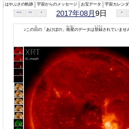
はやぶさの軌跡
宇宙からのメッセージ
お宝データ
宇宙カレンダ
2017年08月
9日
<<<
<<
<
>
ひ
えいせい
とうろく
♪この
日
の「あけぼの」
衛星
のデータは
登録
されていませ