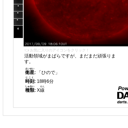
👈 お気に入りのアイコンをクリック！
活動領域がまばらですが、まだまだ頑張りま
す。
えいせい
衛星
:
「ひので」
じこく
時刻
:
18時6分
しゅるい
せん
種類
:
X
線