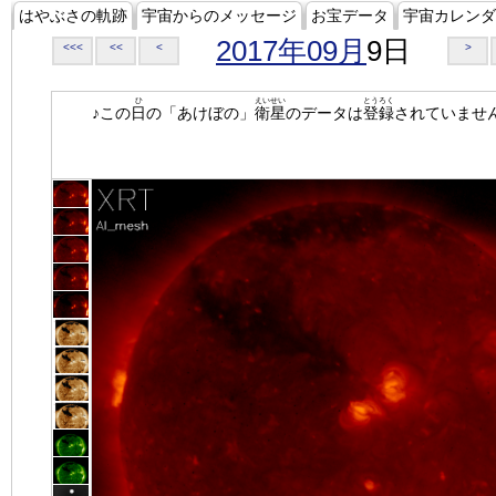
はやぶさの軌跡
宇宙からのメッセージ
お宝データ
宇宙カレンダ
2017年09月
9日
<<<
<<
<
>
ひ
えいせい
とうろく
♪この
日
の「あけぼの」
衛星
のデータは
登録
されていませ