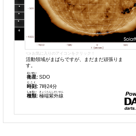
👈 お気に入りのアイコンをクリック！
活動領域がまばらですが、まだまだ頑張りま
す。
えいせい
衛星
:
SDO
じこく
時刻
:
7時24分
しゅるい
きょくたんしがいせん
種類
:
極端紫外線