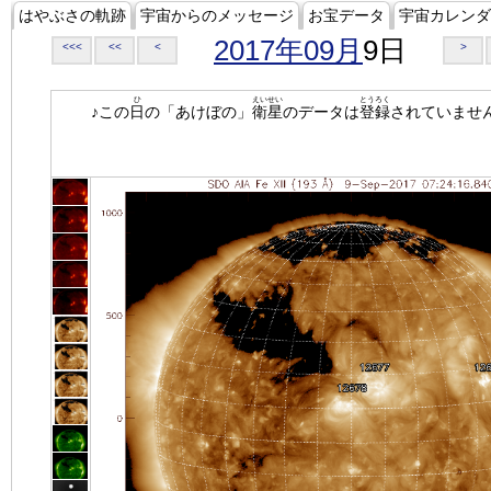
はやぶさの軌跡
宇宙からのメッセージ
お宝データ
宇宙カレンダ
2017年09月
9日
<<<
<<
<
>
ひ
えいせい
とうろく
♪この
日
の「あけぼの」
衛星
のデータは
登録
されていませ