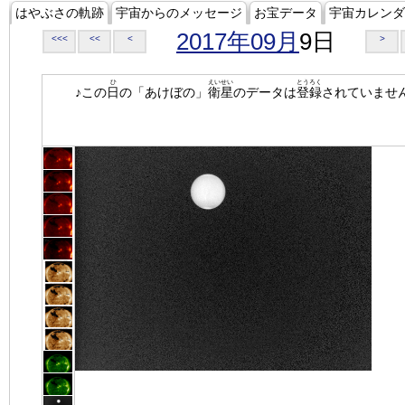
はやぶさの軌跡
宇宙からのメッセージ
お宝データ
宇宙カレンダ
2017年09月
9日
<<<
<<
<
>
ひ
えいせい
とうろく
♪この
日
の「あけぼの」
衛星
のデータは
登録
されていませ