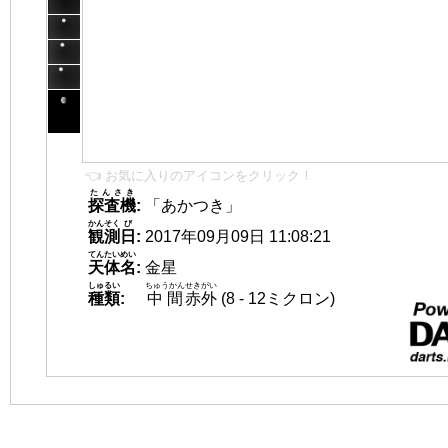
👈 お気に入りのアイコンをクリック！
たんさき
探査機
:
「あかつき」
かんそく
び
観測
日
:
2017年09月09日 11:08:21
てんたいめい
天体名
:
金星
しゅるい
ちゅうかん
せきがい
種類
:
中間
赤外
(8 - 12ミクロン)