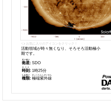
👈 お気に入りのアイコンをクリック！
活動領域が時々無くなり、そろそろ活動極小
期です。
えいせい
衛星
:
SDO
じこく
時刻
:
1時25分
しゅるい
きょくたんしがいせん
種類
:
極端紫外線