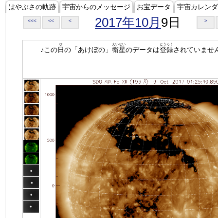
はやぶさの軌跡
宇宙からのメッセージ
お宝データ
宇宙カレンダ
2017年10月
9日
<<<
<<
<
>
ひ
えいせい
とうろく
♪この
日
の「あけぼの」
衛星
のデータは
登録
されていませ