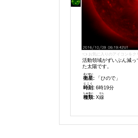
👈 お気に入りのアイコンをク
活動領域がずいぶん減っ
た太陽です。
えいせい
衛星
:
「ひので」
じこく
時刻
:
6時19分
しゅるい
せん
種類
:
X
線