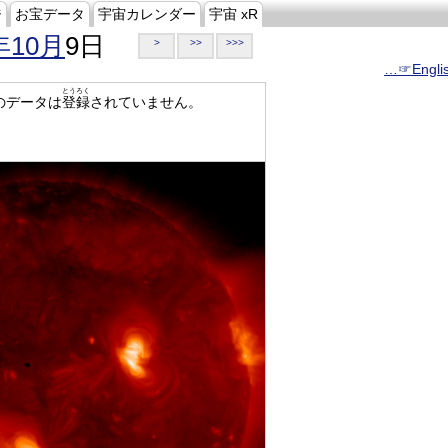
ジ
お宝データ
宇宙カレンダー
宇宙 xR
年10月
9日
>
>>
>>>
…☞Engli
とうろく
のデータは
登録
されていません。