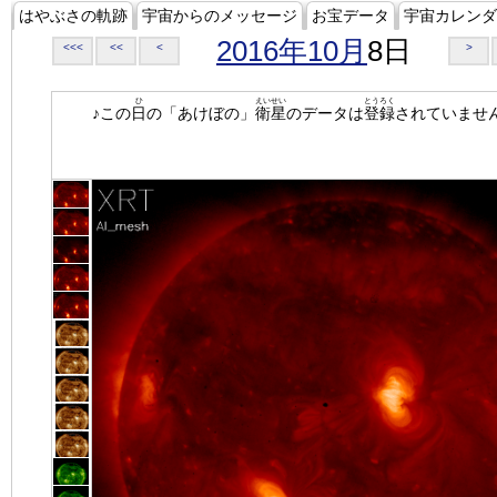
はやぶさの軌跡
宇宙からのメッセージ
お宝データ
宇宙カレンダ
2016年10月
8日
<<<
<<
<
>
ひ
えいせい
とうろく
♪この
日
の「あけぼの」
衛星
のデータは
登録
されていませ