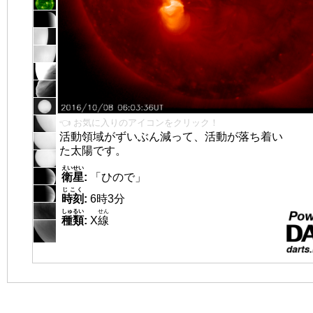
👈 お気に入りのアイコンをクリック！
活動領域がずいぶん減って、活動が落ち着い
た太陽です。
えいせい
衛星
:
「ひので」
じこく
時刻
:
6時3分
しゅるい
せん
種類
:
X
線