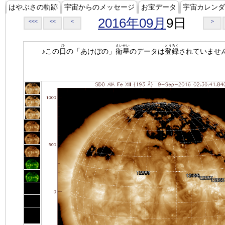
はやぶさの軌跡
宇宙からのメッセージ
お宝データ
宇宙カレンダ
2016年09月
9日
<<<
<<
<
>
ひ
えいせい
とうろく
♪この
日
の「あけぼの」
衛星
のデータは
登録
されていませ