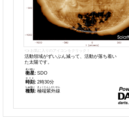
👈 お気に入りのアイコンをクリック！
活動領域がずいぶん減って、活動が落ち着い
た太陽です。
えいせい
衛星
:
SDO
じこく
時刻
:
2時30分
しゅるい
きょくたんしがいせん
種類
:
極端紫外線