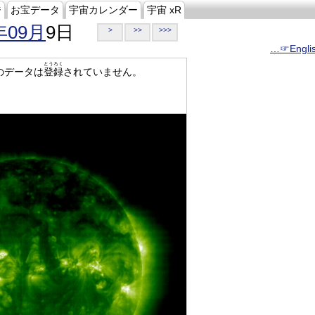
ジ
お宝データ
宇宙カレンダー
宇宙 xR
年09月
9日
>
>>
>>>
…☞Engli
とうろく
のデータは
登録
されていません。