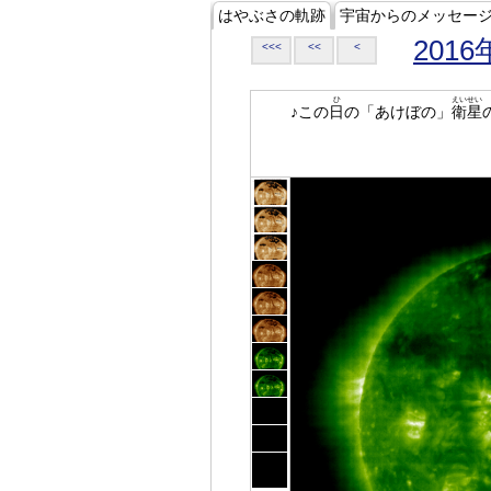
はやぶさの軌跡
宇宙からのメッセー
2016
<<<
<<
<
ひ
えいせい
♪この
日
の「あけぼの」
衛星