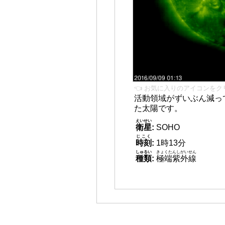
👈 お気に入りのアイコンをク
活動領域がずいぶん減っ
た太陽です。
えいせい
衛星
:
SOHO
じこく
時刻
:
1時13分
しゅるい
きょくたんしがいせん
種類
:
極端紫外線