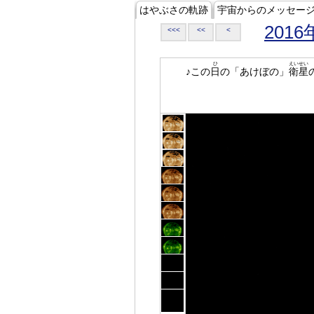
はやぶさの軌跡
宇宙からのメッセー
2016
<<<
<<
<
ひ
えいせい
♪この
日
の「あけぼの」
衛星