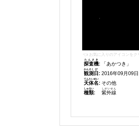
👈 お気に入りのアイコンをク
たんさき
探査機
:
「あかつき」
かんそく
び
観測
日
:
2016年09月09日 2
てんたいめい
天体名
:
その他
しゅるい
しがいせん
種類
:
紫外線