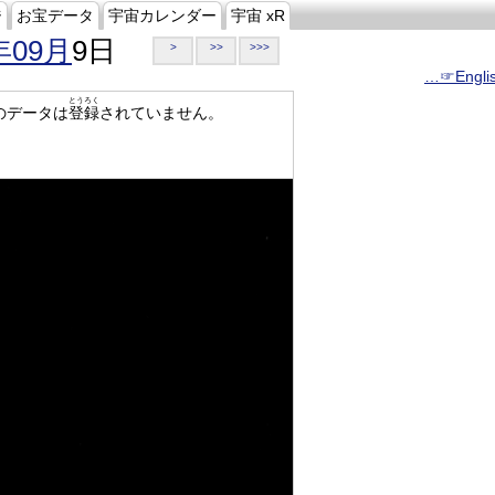
ジ
お宝データ
宇宙カレンダー
宇宙 xR
年09月
9日
>
>>
>>>
…☞Engli
とうろく
のデータは
登録
されていません。