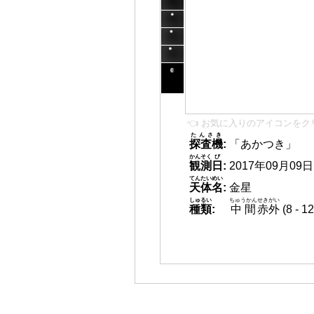
👈 お気に入りのアイコンをク
たんさき
探査機
:
「あかつき」
かんそく
び
観測
日
:
2017年09月09日 0
てんたいめい
天体名
:
金星
しゅるい
ちゅうかん
せきがい
種類
:
中間
赤外
(8 -