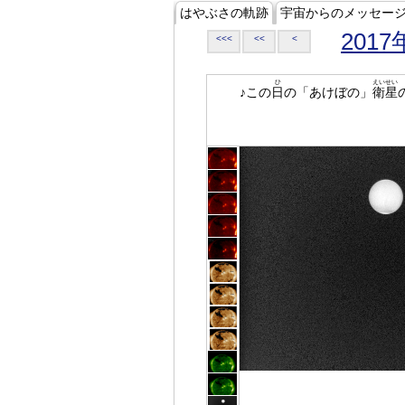
はやぶさの軌跡
宇宙からのメッセー
2017
<<<
<<
<
ひ
えいせい
♪この
日
の「あけぼの」
衛星