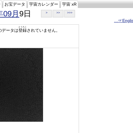
ジ
お宝データ
宇宙カレンダー
宇宙 xR
年09月
9日
>
>>
>>>
…☞Engli
とうろく
のデータは
登録
されていません。