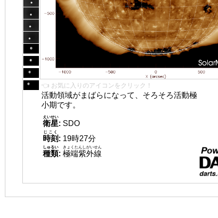
👈 お気に入りのアイコンをクリック！
活動領域がまばらになって、そろそろ活動極
小期です。
えいせい
衛星
:
SDO
じこく
時刻
:
19時27分
しゅるい
きょくたんしがいせん
種類
:
極端紫外線