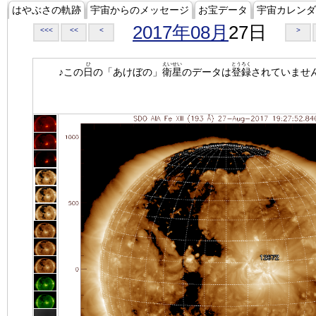
はやぶさの軌跡
宇宙からのメッセージ
お宝データ
宇宙カレンダ
2017年08月
27日
<<<
<<
<
>
ひ
えいせい
とうろく
♪この
日
の「あけぼの」
衛星
のデータは
登録
されていませ