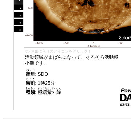
👈 お気に入りのアイコンをクリック！
活動領域がまばらになって、そろそろ活動極
小期です。
えいせい
衛星
:
SDO
じこく
時刻
:
1時25分
しゅるい
きょくたんしがいせん
種類
:
極端紫外線