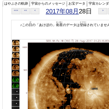
はやぶさの軌跡
宇宙からのメッセージ
お宝データ
宇宙カレンダ
2017年08月
28日
<<<
<<
<
>
ひ
えいせい
とうろく
♪この
日
の「あけぼの」
衛星
のデータは
登録
されていませ