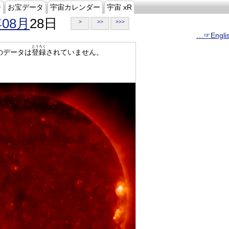
ジ
お宝データ
宇宙カレンダー
宇宙 xR
年08月
28日
>
>>
>>>
…☞Engli
とうろく
のデータは
登録
されていません。