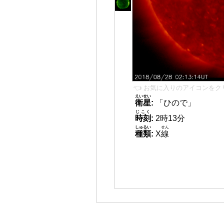
👈 お気に入りのアイコンをク
えいせい
衛星
:
「ひので」
じこく
時刻
:
2時13分
しゅるい
せん
種類
:
X
線