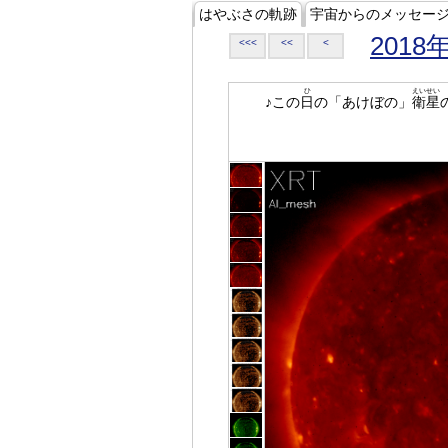
はやぶさの軌跡
宇宙からのメッセー
2018
<<<
<<
<
ひ
えいせい
♪この
日
の「あけぼの」
衛星