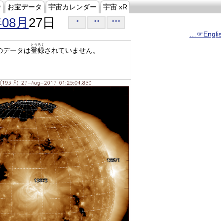
ジ
お宝データ
宇宙カレンダー
宇宙 xR
年08月
27日
>
>>
>>>
…☞Engli
とうろく
のデータは
登録
されていません。