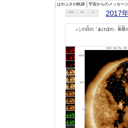
はやぶさの軌跡
宇宙からのメッセー
2017
<<<
<<
<
ひ
えいせい
♪この
日
の「あけぼの」
衛星