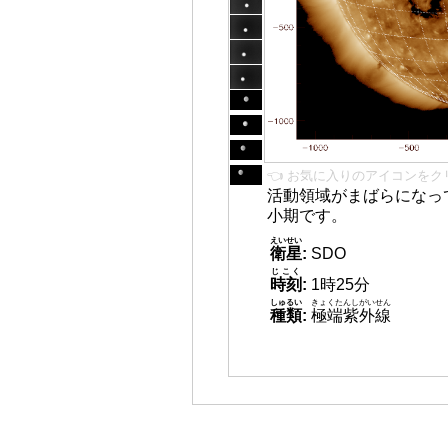
👈 お気に入りのアイコンをク
活動領域がまばらになっ
小期です。
えいせい
衛星
:
SDO
じこく
時刻
:
1時25分
しゅるい
きょくたんしがいせん
種類
:
極端紫外線