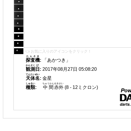
👈 お気に入りのアイコンをクリック！
たんさき
探査機
:
「あかつき」
かんそく
び
観測
日
:
2017年08月27日 05:08:20
てんたいめい
天体名
:
金星
しゅるい
ちゅうかん
せきがい
種類
:
中間
赤外
(8 - 12ミクロン)