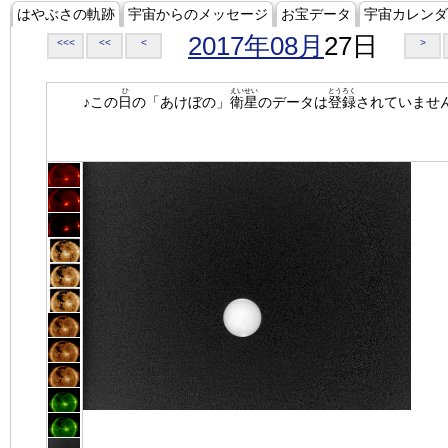
はやぶさの軌跡
宇宙からのメッセージ
お宝データ
宇宙カレンダ
2017年08月
27日
<<<
<<
<
>
ひ
えいせい
とうろく
♪この
日
の「あけぼの」
衛星
のデータは
登録
されていませ