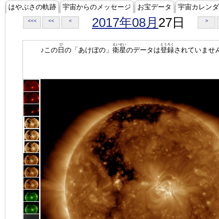
はやぶさの軌跡
宇宙からのメッセージ
お宝データ
宇宙カレンダ
2017年08月
27日
<<<
<<
<
>
ひ
えいせい
とうろく
♪この
日
の「あけぼの」
衛星
のデータは
登録
されていませ