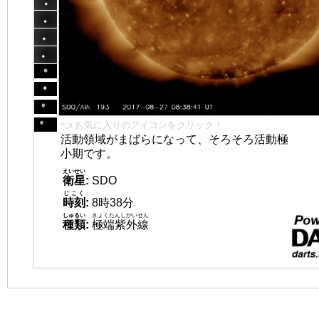
👈 お気に入りのアイコンをクリック！
活動領域がまばらになって、そろそろ活動極
小期です。
えいせい
衛星
:
SDO
じこく
時刻
:
8時38分
しゅるい
きょくたんしがいせん
種類
:
極端紫外線