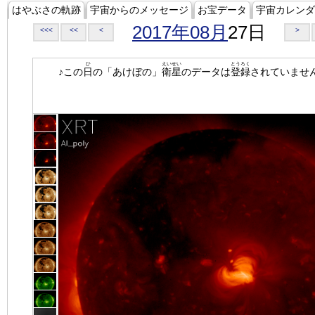
はやぶさの軌跡
宇宙からのメッセージ
お宝データ
宇宙カレンダ
2017年08月
27日
<<<
<<
<
>
ひ
えいせい
とうろく
♪この
日
の「あけぼの」
衛星
のデータは
登録
されていませ