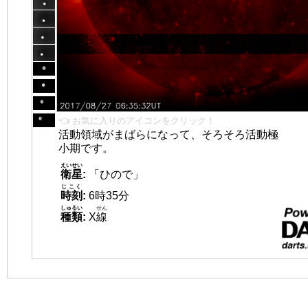
👈 お気に入りのアイコンをクリック！
活動領域がまばらになって、そろそろ活動極
小期です。
えいせい
衛星
:
「ひので」
じこく
時刻
:
6時35分
しゅるい
せん
種類
:
X
線