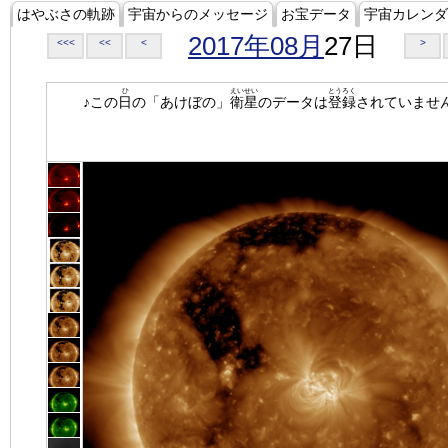
はやぶさの軌跡
宇宙からのメッセージ
お宝データ
宇宙カレンダ
2017年08月
27日
<<<
<<
<
>
ひ
えいせい
とうろく
♪この
日
の「あけぼの」
衛星
のデータは
登録
されていませ