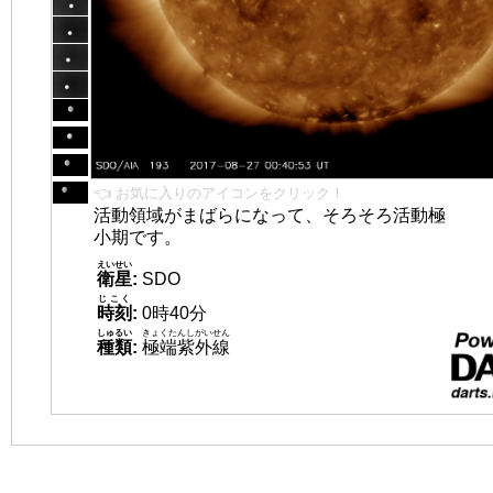
👈 お気に入りのアイコンをクリック！
活動領域がまばらになって、そろそろ活動極
小期です。
えいせい
衛星
:
SDO
じこく
時刻
:
0時40分
しゅるい
きょくたんしがいせん
種類
:
極端紫外線