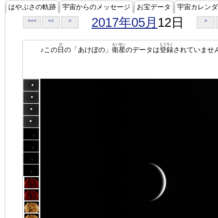
はやぶさの軌跡
宇宙からのメッセージ
お宝データ
宇宙カレンダ
2017年05月
12日
<<<
<<
<
>
ひ
えいせい
とうろく
♪この
日
の「あけぼの」
衛星
のデータは
登録
されていませ