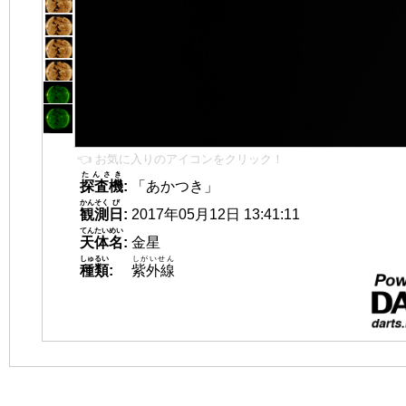
👈 お気に入りのアイコンをクリック！
たんさき
探査機
:
「あかつき」
かんそく
び
観測
日
:
2017年05月12日 13:41:11
てんたいめい
天体名
:
金星
しゅるい
しがいせん
種類
:
紫外線