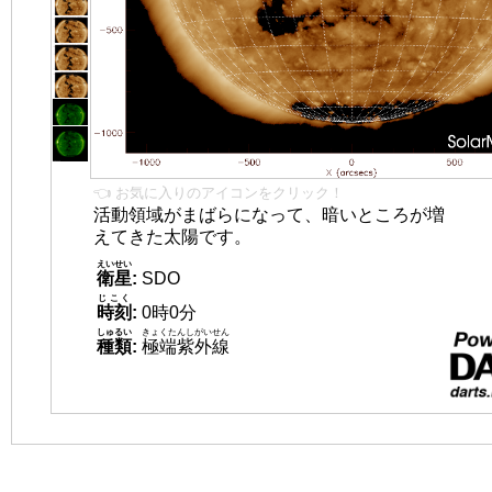
👈 お気に入りのアイコンをクリック！
活動領域がまばらになって、暗いところが増
えてきた太陽です。
えいせい
衛星
:
SDO
じこく
時刻
:
0時0分
しゅるい
きょくたんしがいせん
種類
:
極端紫外線