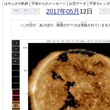
はやぶさの軌跡
宇宙からのメッセージ
お宝データ
宇宙カレンダ
2017年05月
12日
<<<
<<
<
>
ひ
えいせい
とうろく
♪この
日
の「あけぼの」
衛星
のデータは
登録
されていませ