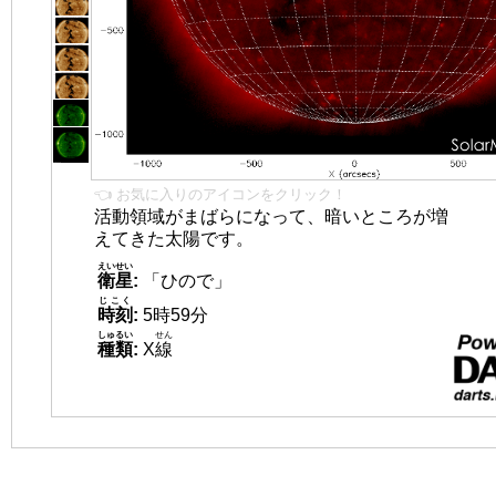
👈 お気に入りのアイコンをクリック！
活動領域がまばらになって、暗いところが増
えてきた太陽です。
えいせい
衛星
:
「ひので」
じこく
時刻
:
5時59分
しゅるい
せん
種類
:
X
線