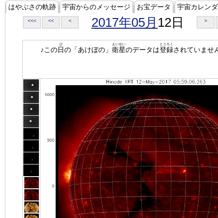
はやぶさの軌跡
宇宙からのメッセージ
お宝データ
宇宙カレンダ
2017年05月
12日
<<<
<<
<
>
ひ
えいせい
とうろく
♪この
日
の「あけぼの」
衛星
のデータは
登録
されていませ