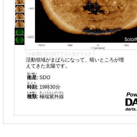
👈 お気に入りのアイコンをクリック！
活動領域がまばらになって、暗いところが増
えてきた太陽です。
えいせい
衛星
:
SDO
じこく
時刻
:
19時30分
しゅるい
きょくたんしがいせん
種類
:
極端紫外線