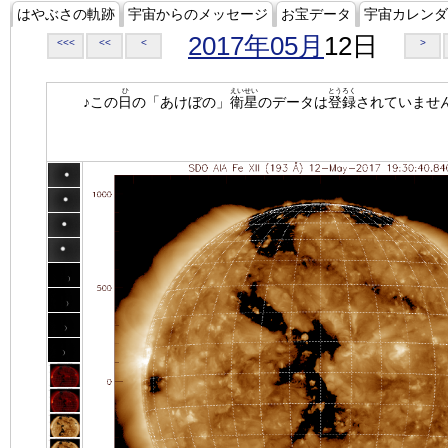
はやぶさの軌跡
宇宙からのメッセージ
お宝データ
宇宙カレンダ
2017年05月
12日
<<<
<<
<
>
ひ
えいせい
とうろく
♪この
日
の「あけぼの」
衛星
のデータは
登録
されていませ