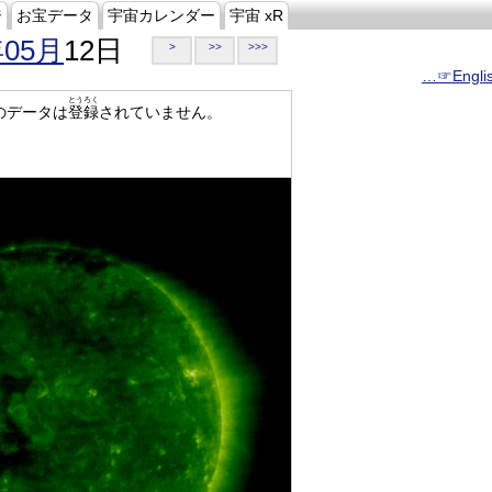
ジ
お宝データ
宇宙カレンダー
宇宙 xR
年05月
12日
>
>>
>>>
…☞Engli
とうろく
のデータは
登録
されていません。