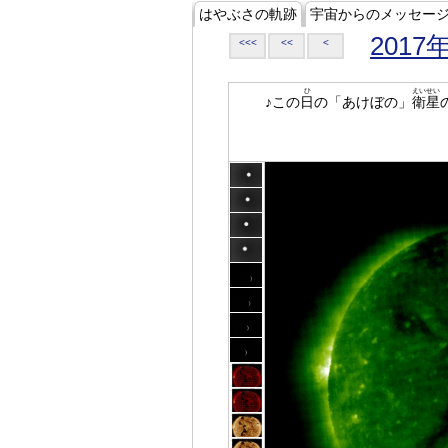
はやぶさの軌跡
宇宙からのメッセー
2017
<<<
<<
<
ひ
えいせい
♪この
日
の「あけぼの」
衛星