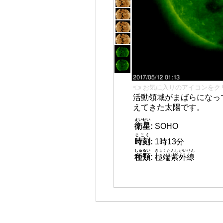
👈 お気に入りのアイコンをク
活動領域がまばらになっ
えてきた太陽です。
えいせい
衛星
:
SOHO
じこく
時刻
:
1時13分
しゅるい
きょくたんしがいせん
種類
:
極端紫外線