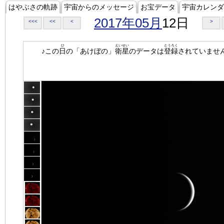
はやぶさの軌跡
宇宙からのメッセージ
お宝データ
宇宙カレンダ
2017年05月
12日
<<<
<<
<
>
ひ
えいせい
とうろく
♪この
日
の「あけぼの」
衛星
のデータは
登録
されていませ