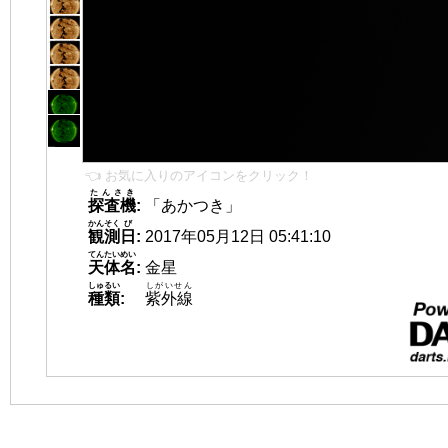
👈 お気に入りのアイコンをクリック！
たんさき
探査機
:
「あかつき」
かんそく
び
観測
日
:
2017年05月12日 05:41:10
てんたいめい
天体名
:
金星
しゅるい
しがいせん
種類
:
紫外線