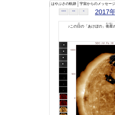
はやぶさの軌跡
宇宙からのメッセー
2017
<<<
<<
<
ひ
えいせい
♪この
日
の「あけぼの」
衛星