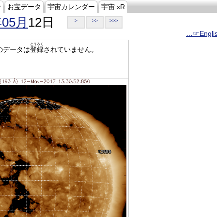
ジ
お宝データ
宇宙カレンダー
宇宙 xR
年05月
12日
>
>>
>>>
…☞Engli
とうろく
のデータは
登録
されていません。