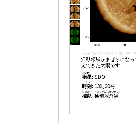
👈 お気に入りのアイコンをク
活動領域がまばらになっ
えてきた太陽です。
えいせい
衛星
:
SDO
じこく
時刻
:
13時30分
しゅるい
きょくたんしがいせん
種類
:
極端紫外線