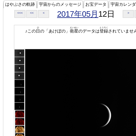
はやぶさの軌跡
宇宙からのメッセージ
お宝データ
宇宙カレンダ
2017年05月
12日
<<<
<<
<
>
ひ
えいせい
とうろく
♪この
日
の「あけぼの」
衛星
のデータは
登録
されていませ