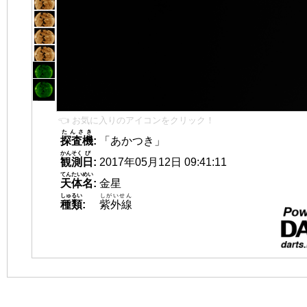
👈 お気に入りのアイコンをクリック！
たんさき
探査機
:
「あかつき」
かんそく
び
観測
日
:
2017年05月12日 09:41:11
てんたいめい
天体名
:
金星
しゅるい
しがいせん
種類
:
紫外線