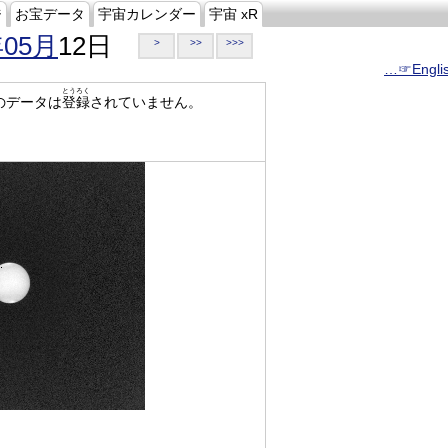
ジ
お宝データ
宇宙カレンダー
宇宙 xR
年05月
12日
>
>>
>>>
…☞Engli
とうろく
のデータは
登録
されていません。