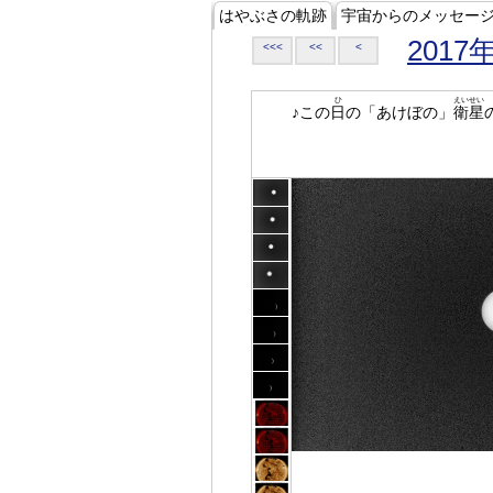
はやぶさの軌跡
宇宙からのメッセー
2017
<<<
<<
<
ひ
えいせい
♪この
日
の「あけぼの」
衛星