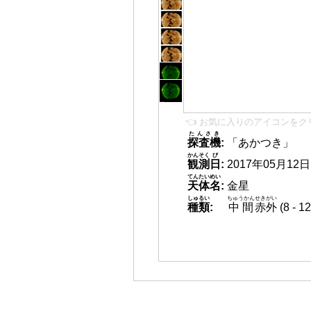
👈 お気に入りのアイコンをク
たんさき
探査機
:
「あかつき」
かんそく
び
観測
日
:
2017年05月12日 0
てんたいめい
天体名
:
金星
しゅるい
ちゅうかん
せきがい
種類
:
中間
赤外
(8 -