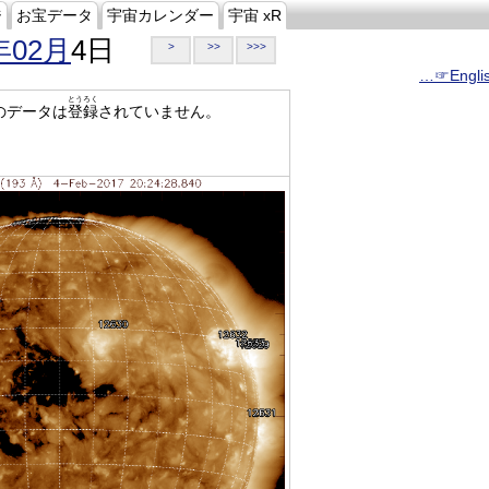
ジ
お宝データ
宇宙カレンダー
宇宙 xR
年02月
4日
>
>>
>>>
…☞Engli
とうろく
のデータは
登録
されていません。