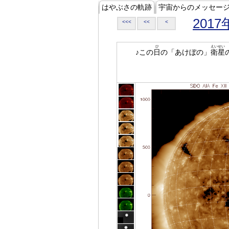
はやぶさの軌跡
宇宙からのメッセー
2017
<<<
<<
<
ひ
えいせい
♪この
日
の「あけぼの」
衛星