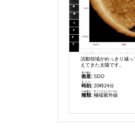
👈 お気に入りのアイコンをク
活動領域がめっきり減っ
えてきた太陽です。
えいせい
衛星
:
SDO
じこく
時刻
:
20時24分
しゅるい
きょくたんしがいせん
種類
:
極端紫外線