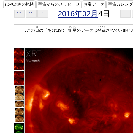
はやぶさの軌跡
宇宙からのメッセージ
お宝データ
宇宙カレンダ
2016年02月
4日
<<<
<<
<
>
ひ
えいせい
とうろく
♪この
日
の「あけぼの」
衛星
のデータは
登録
されていませ