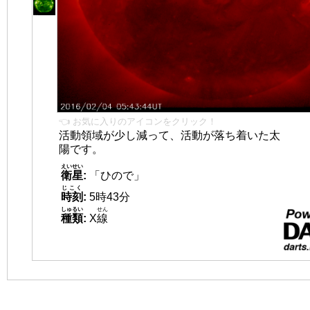
👈 お気に入りのアイコンをクリック！
活動領域が少し減って、活動が落ち着いた太
陽です。
えいせい
衛星
:
「ひので」
じこく
時刻
:
5時43分
しゅるい
せん
種類
:
X
線