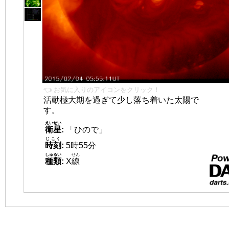
👈 お気に入りのアイコンをクリック！
活動極大期を過ぎて少し落ち着いた太陽で
す。
えいせい
衛星
:
「ひので」
じこく
時刻
:
5時55分
しゅるい
せん
種類
:
X
線