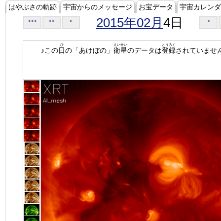
はやぶさの軌跡
宇宙からのメッセージ
お宝データ
宇宙カレンダ
2015年02月
4日
<<<
<<
<
>
ひ
えいせい
とうろく
♪この
日
の「あけぼの」
衛星
のデータは
登録
されていませ