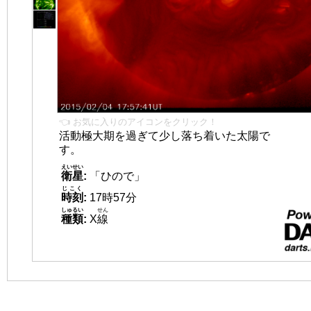
👈 お気に入りのアイコンをクリック！
活動極大期を過ぎて少し落ち着いた太陽で
す。
えいせい
衛星
:
「ひので」
じこく
時刻
:
17時57分
しゅるい
せん
種類
:
X
線