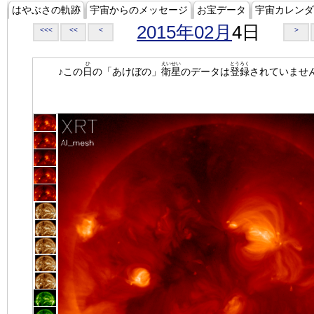
はやぶさの軌跡
宇宙からのメッセージ
お宝データ
宇宙カレンダ
2015年02月
4日
<<<
<<
<
>
ひ
えいせい
とうろく
♪この
日
の「あけぼの」
衛星
のデータは
登録
されていませ