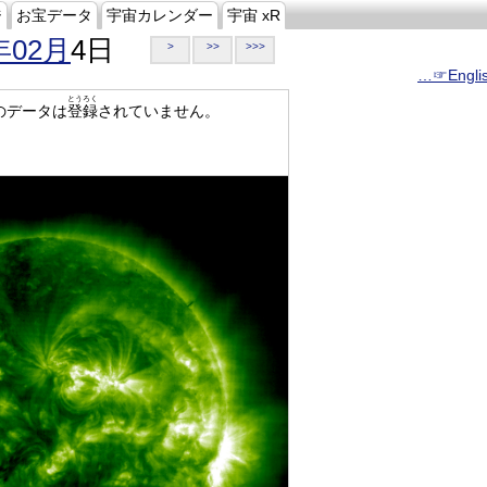
ジ
お宝データ
宇宙カレンダー
宇宙 xR
年02月
4日
>
>>
>>>
…☞Engli
とうろく
のデータは
登録
されていません。