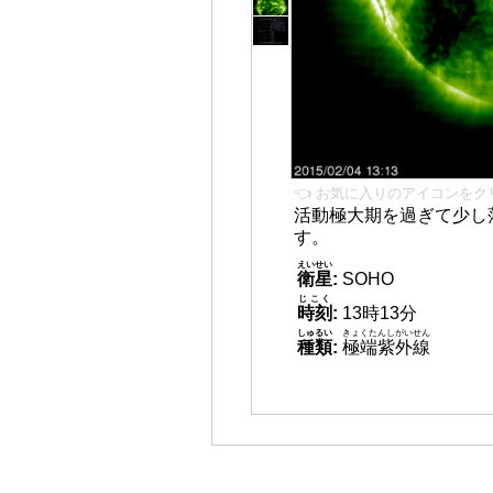
👈 お気に入りのアイコンをク
活動極大期を過ぎて少し
す。
えいせい
衛星
:
SOHO
じこく
時刻
:
13時13分
しゅるい
きょくたんしがいせん
種類
:
極端紫外線