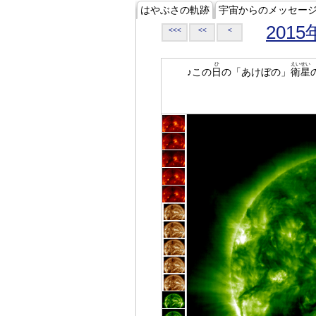
はやぶさの軌跡
宇宙からのメッセー
2015
<<<
<<
<
ひ
えいせい
♪この
日
の「あけぼの」
衛星