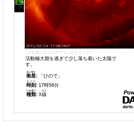
👈 お気に入りのアイコンをクリック！
活動極大期を過ぎて少し落ち着いた太陽で
す。
えいせい
衛星
:
「ひので」
じこく
時刻
:
17時58分
しゅるい
せん
種類
:
X
線