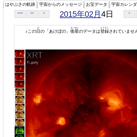
はやぶさの軌跡
宇宙からのメッセージ
お宝データ
宇宙カレンダ
2015年02月
4日
<<<
<<
<
>
ひ
えいせい
とうろく
♪この
日
の「あけぼの」
衛星
のデータは
登録
されていませ