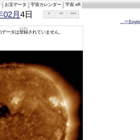
ジ
お宝データ
宇宙カレンダー
宇宙 xR
年02月
4日
>
>>
>>>
…☞Engli
とうろく
のデータは
登録
されていません。