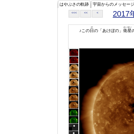
はやぶさの軌跡
宇宙からのメッセー
2017
<<<
<<
<
ひ
えいせい
♪この
日
の「あけぼの」
衛星