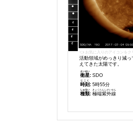
👈 お気に入りのアイコンをク
活動領域がめっきり減っ
えてきた太陽です。
えいせい
衛星
:
SDO
じこく
時刻
:
5時55分
しゅるい
きょくたんしがいせん
種類
:
極端紫外線