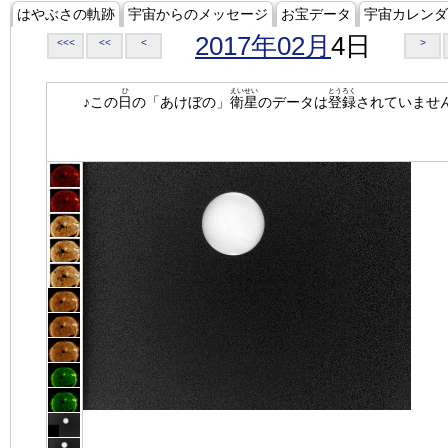
はやぶさの軌跡
宇宙からのメッセージ
お宝データ
宇宙カレンダ
2017年02月
4日
<<<
<<
<
>
ひ
えいせい
とうろく
♪この
日
の「あけぼの」
衛星
のデータは
登録
されていませ