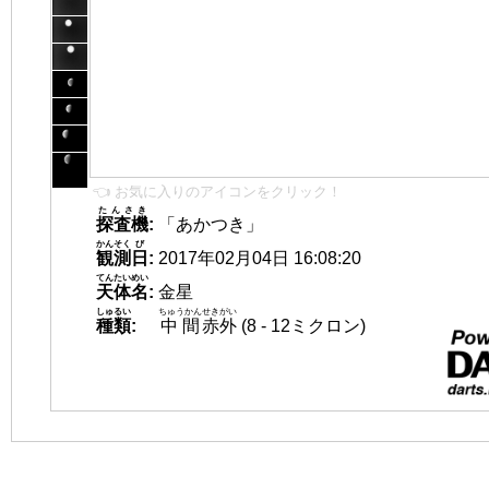
👈 お気に入りのアイコンをクリック！
たんさき
探査機
:
「あかつき」
かんそく
び
観測
日
:
2017年02月04日 16:08:20
てんたいめい
天体名
:
金星
しゅるい
ちゅうかん
せきがい
種類
:
中間
赤外
(8 - 12ミクロン)