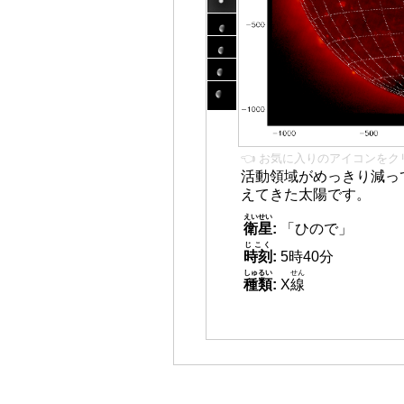
👈 お気に入りのアイコンをク
活動領域がめっきり減っ
えてきた太陽です。
えいせい
衛星
:
「ひので」
じこく
時刻
:
5時40分
しゅるい
せん
種類
:
X
線