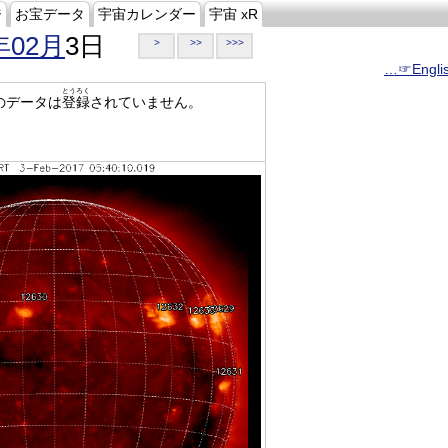
ジ
お宝データ
宇宙カレンダー
宇宙 xR
年02月
3日
>
>>
>>>
…☞Engli
とうろく
のデータは
登録
されていません。