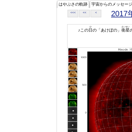
はやぶさの軌跡
宇宙からのメッセー
2017
<<<
<<
<
ひ
えいせい
♪この
日
の「あけぼの」
衛星