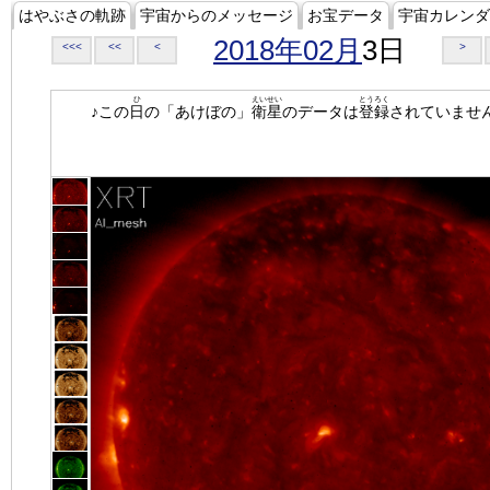
はやぶさの軌跡
宇宙からのメッセージ
お宝データ
宇宙カレンダ
2018年02月
3日
<<<
<<
<
>
ひ
えいせい
とうろく
♪この
日
の「あけぼの」
衛星
のデータは
登録
されていませ