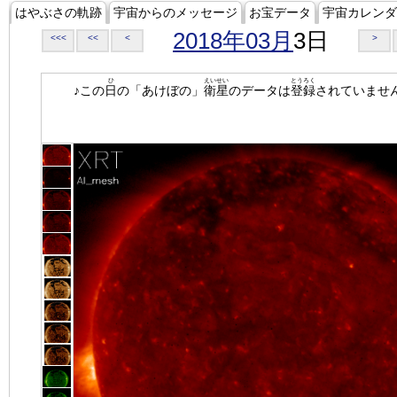
はやぶさの軌跡
宇宙からのメッセージ
お宝データ
宇宙カレンダ
2018年03月
3日
<<<
<<
<
>
ひ
えいせい
とうろく
♪この
日
の「あけぼの」
衛星
のデータは
登録
されていませ