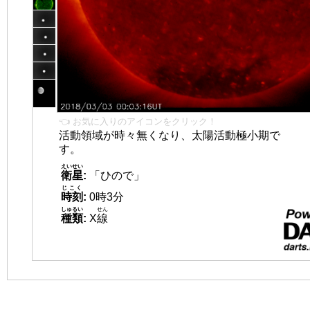
👈 お気に入りのアイコンをクリック！
活動領域が時々無くなり、太陽活動極小期で
す。
えいせい
衛星
:
「ひので」
じこく
時刻
:
0時3分
しゅるい
せん
種類
:
X
線